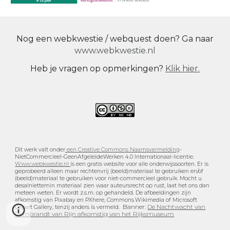
Nog een webkwestie / webquest doen? Ga naar
www.webkwestie.nl
Heb je vragen op opmerkingen?
Klik hier.
Dit werk valt onder
een Creative Commons Naamsvermelding
-
NietCommercieel-GeenAfgeleideWerken 4.0 Internationaal-licentie.
Www.webkwestie.nl
is een gratis website voor alle onderwijssoorten. Er is
geprobeerd alleen maar rechtenvrij (beeld)materiaal te gebruiken en/of
(beeld)materiaal te gebruiken voor niet-commercieel gebruik. Mocht u
desalniettemin materiaal zien waar auteursrecht op rust, laat het ons dan
meteen weten. Er wordt z.s.m. op gehandeld. De afbeeldingen zijn
afkomstig van Pixabay en PXhere, Commons.Wikimedia of Microsoft
Banner:
De Nachtwacht van
Clipart Gallery, tenzij anders is vermeld.
Rembrandt van Rijn afkomstig van het Rijksmuseum